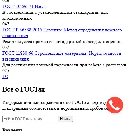
0
26
ГОСТ 10296-71 Изол
В соответствии с установленными стандартами, для
изоляционных
0
47
ГОСТ Р 56588-2015 Цементы. Метод определения ложного
схватывания
Рекомендуется применять стандартный подход для оценки
0
32
ГОСТ 11830-66 Строительные материалы. Норма точности
взвешивания
Для достижения высокой надежности при работе с расчетами
0
25
ГО
Все о ГОСТах
Информационный справочник по ГОСТам, сертификации,
декларациям соответствия и нормативным требованиям.
Поиск
Найти
по
сайту
Разделы