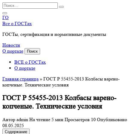
Перейти
Search
к
for:
содержанию
ГО
Все о ГОСТах
ГОСТы, сертификация и нормативные документы
Новости
О портале
Поиск
ВСЕ о ГОСТах
О портале
Главная страница
»
ГОСТ Р 55455-2013 Колбасы варено-
копченые. Технические условия
ГОСТ Р 55455-2013 Колбасы варено-
копченые. Технические условия
Автор
admin
На чтение
5 мин
Просмотров
10
Опубликовано
08.05.2025
Содержание