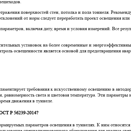
пешеходов.
тражения поверхностей стен, потолка и пола тоннеля. Рекомен
 отклонений от норм следует переработать проект освещения или
параметров, включая дату, время и условия измерений. Все рез
ительных установок на более современные и энергоэффективные
троль освещенности является основой для предотвращения авари
ламентирует требования к искусственному освещению в автодо
и, равномерность света и цветовая температура. Эти параметры 
время движения в туннеле.
ОСТ Р 56239-2014?
ормируемых параметров освещения в туннелях. К ним относятся
ользование специализированного оборудования для анализа свет