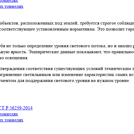
тоннелях
ых тоннелях
объектов, расположенных под землей, требуется строгое соблю
, соответствующее установленным нормативам. Это позволит га
я не только определение уровня светового потока, но и анализ 
ную яркость. Эмпирические данные показывают, что правильное
во освещения.
одтверждения соответствия существующих условий техническим 
агрязнение светильников или изменение характеристик самих ист
ментом для поддержания светового уровня на нужном уровне.
Т Р 56239-2014
тоннелях
ых тоннелях