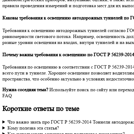
правила проведения измерений и подготовка мест для их выпо
Каковы требования к освещению автодорожных туннелей по Г
Требования к освещению автодорожных туннелей согласно ГОС
равномерности светового потока. Например, освещенность дол
разные уровни освещения на входах, внутри туннелей и на вых
Почему важны требования к освещению по ГОСТ Р 56239-2014
Требования по освещению в соответствии с ГОСТ Р 56239-201
всего пути в туннеле. Хорошее освещение позволяет водителя
пространства, что особенно актуально в условиях недостаточно
Нужна соседняя тема?
Используйте поиск по сайту или перехо
FAQ
Короткие ответы по теме
Что важно знать про ГОСТ Р 56239-2014 Тоннели автодоро
Кому полезна эта статья?
Как использовать материал при подготовке документов?