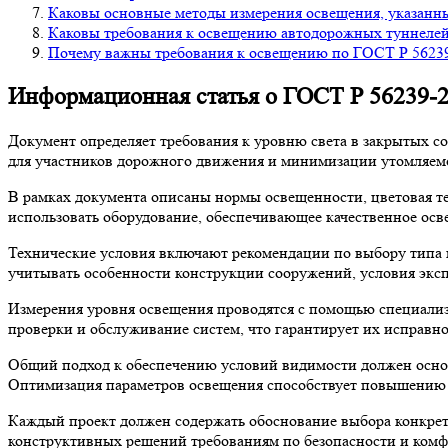
Каковы основные методы измерения освещения, указанн
Каковы требования к освещению автодорожных туннелей
Почему важны требования к освещению по ГОСТ Р 56239
Информационная статья о ГОСТ Р 56239-
Документ определяет требования к уровню света в закрытых 
для участников дорожного движения и минимизации утомляемо
В рамках документа описаны нормы освещенности, цветовая те
использовать оборудование, обеспечивающее качественное ос
Технические условия включают рекомендации по выбору типа 
учитывать особенности конструкции сооружений, условия эксп
Измерения уровня освещения проводятся с помощью специализ
проверки и обслуживание систем, что гарантирует их исправно
Общий подход к обеспечению условий видимости должен основ
Оптимизация параметров освещения способствует повышению 
Каждый проект должен содержать обоснование выбора конкрет
конструктивных решений требованиям по безопасности и комфо