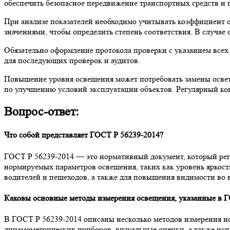
обеспечить безопасное передвижение транспортных средств и 
При анализе показателей необходимо учитывать коэффициент о
значениями, чтобы определить степень соответствия. В случае
Обязательно оформление протокола проверки с указанием всех 
для последующих проверок и аудитов.
Повышение уровня освещения может потребовать замены освет
по улучшению условий эксплуатации объектов. Регулярный кон
Вопрос-ответ:
Что собой представляет ГОСТ Р 56239-2014?
ГОСТ Р 56239-2014 — это нормативный документ, который рег
нормируемых параметров освещения, таких как уровень яркост
водителей и пешеходов, а также для повышения видимости во 
Каковы основные методы измерения освещения, указанные в Г
В ГОСТ Р 56239-2014 описаны несколько методов измерения н
динамометрических приборов, визуальные оценки, а также исп