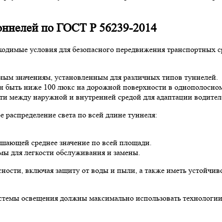
оннелей по ГОСТ Р 56239-2014
ходимые условия для безопасного передвижения транспортных с
ным значениям, установленным для различных типов туннелей.
н быть ниже 100 люкс на дорожной поверхности в однополосно
сти между наружной и внутренней средой для адаптации водителе
 распределение света по всей длине туннеля:
вышающей среднее значение по всей площади.
ы для легкости обслуживания и замены.
ности, включая защиту от воды и пыли, а также иметь устойчиво
стемы освещения должны максимально использовать технологии 