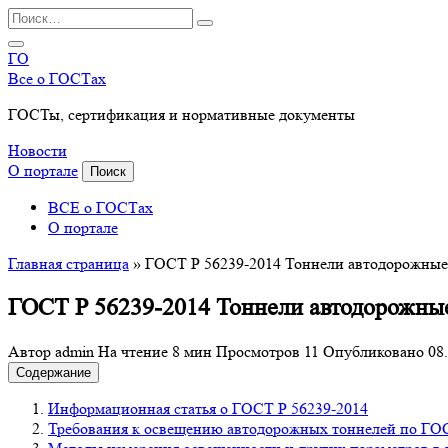
Перейти
Search
к
for:
содержанию
ГО
Все о ГОСТах
ГОСТы, сертификация и нормативные документы
Новости
О портале
Поиск
ВСЕ о ГОСТах
О портале
Главная страница
»
ГОСТ Р 56239-2014 Тоннели автодорожные
ГОСТ Р 56239-2014 Тоннели автодорожны
Автор
admin
На чтение
8 мин
Просмотров
11
Опубликовано
08
Содержание
Информационная статья о ГОСТ Р 56239-2014
Требования к освещению автодорожных тоннелей по ГОС