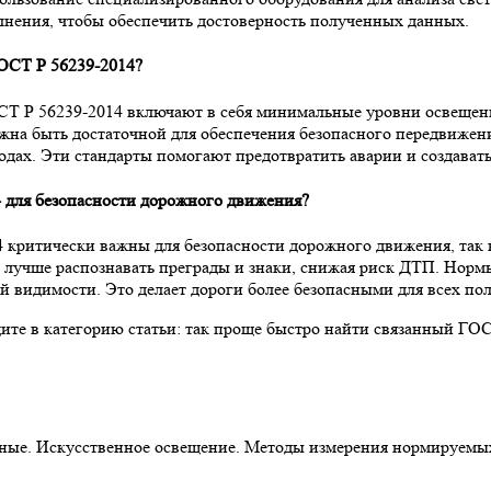
лнения, чтобы обеспечить достоверность полученных данных.
ОСТ Р 56239-2014?
Т Р 56239-2014 включают в себя минимальные уровни освещенно
жна быть достаточной для обеспечения безопасного передвижени
одах. Эти стандарты помогают предотвратить аварии и создават
 для безопасности дорожного движения?
4 критически важны для безопасности дорожного движения, та
м лучше распознавать преграды и знаки, снижая риск ДТП. Норм
й видимости. Это делает дороги более безопасными для всех пол
дите в категорию статьи: так проще быстро найти связанный ГО
жные. Искусственное освещение. Методы измерения нормируемы