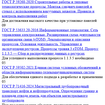
ГОСТ Р 59268-2020 Строительные работы и типовые
технологические процессы. Монтаж сэндвич-панелей и
стекол с использованием вакуумных захватов. Правила и
контроль выполнения работ
Для достижения высокого качества при установке панелей
0
9
ГОСТ Р 53633.20-2016 Информационные технологии. Сеть
управления электросвязью. Расширенная схема деятельности
организации связи (eTOM). Декомпозиция и описания
процессов. Основная деятельность. Управление и
эксплуатация ресурсов. Процессы уровня 3 eTOM. Процесс
1.1.3.5 — Сбор и распределение данных о ресурсах
Для успешного выполнения процесса 1.1.3.5 необходимо
0
5
ГОСТ Р 59502-2021 Единая система условных обозначений в
области информационно-телекоммуникационных систем
Для обеспечения единого подхода к разработке и применению
0
5
ГОСТ Р 71416-2024 Магистральный трубопроводный
транспорт нефти и нефтепродуктов. Определение границ и
площади отвода земель для объектов магистрального
трубопровода
При проектировании объектов, предназначенных для