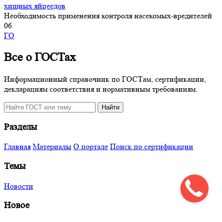
хищных яйцеедов
Необходимость применения контроля насекомых-вредителей
0
6
ГО
Все о ГОСТах
Информационный справочник по ГОСТам, сертификации,
декларациям соответствия и нормативным требованиям.
Поиск
Найти
по
сайту
Разделы
Главная
Материалы
О портале
Поиск по сертификации
Темы
Новости
Новое