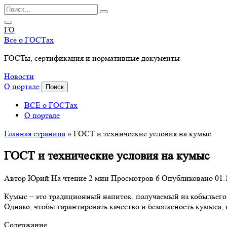
Перейти
Search
к
for:
содержанию
ГО
Все о ГОСТах
ГОСТы, сертификация и нормативные документы
Новости
О портале
Поиск
ВСЕ о ГОСТах
О портале
Главная страница
»
ГОСТ и технические условия на кумыс
ГОСТ и технические условия на кумыс
Автор
Юрий
На чтение
2 мин
Просмотров
6
Опубликовано
01.
Кумыс – это традиционный напиток, получаемый из кобыльего 
Однако, чтобы гарантировать качество и безопасность кумыса, 
Содержание