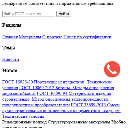
декларациям соответствия и нормативным требованиям.
Поиск
Найти
по
сайту
Разделы
Главная
Материалы
О портале
Поиск по сертификации
Темы
Новости
Новое
ГОСТ 15825-80 Портландцемент цветной. Технические
условия
ГОСТ 10060-2012 Бетоны. Методы определения
морозостойкости
ГОСТ 30290-94 Материалы и изделия
строительные. Метод определения теплопроводности
поверхностным преобразователем
ГОСТ 33699-2015 Смеси
сухие строительные шпатлевочные на цементном вяжущем.
Технические условия
Редакционный подход
Структурированные материалы
Удобно
для поиска и чтения