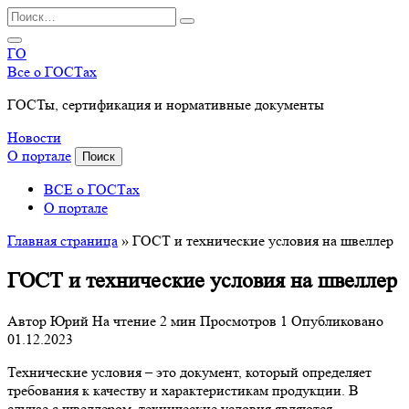
Перейти
Search
к
for:
содержанию
ГО
Все о ГОСТах
ГОСТы, сертификация и нормативные документы
Новости
О портале
Поиск
ВСЕ о ГОСТах
О портале
Главная страница
»
ГОСТ и технические условия на швеллер
ГОСТ и технические условия на швеллер
Автор
Юрий
На чтение
2 мин
Просмотров
1
Опубликовано
01.12.2023
Технические условия – это документ, который определяет
требования к качеству и характеристикам продукции. В
случае с швеллером, технические условия являются