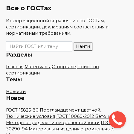
Все о ГОСТах
Информационный справочник по ГОСТам,
сертификации, декларациям соответствия и
нормативным требованиям.
Поиск
Найти
по
Разделы
сайту
Главная
Материалы
О портале
Поиск по
сертификации
Темы
Новости
Новое
ГОСТ 15825-80 Портландцемент цветной.
Технические условия
ГОСТ 10060-2012 Бетоны.
Методы определения морозостойкости
ГОСТ
30290-94 Материалы и изделия строительные.