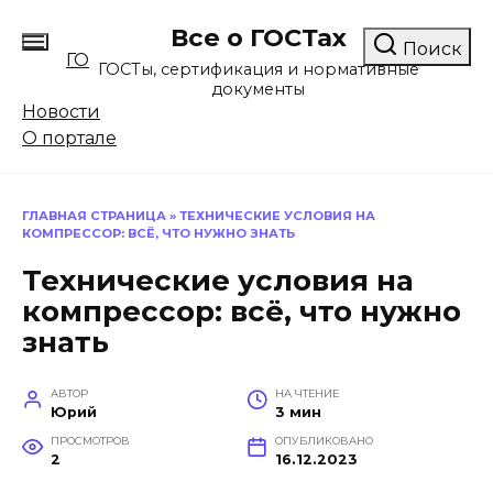
Перейти
Все о ГОСТах
к
Поиск
ГО
содержанию
ГОСТы, сертификация и нормативные
документы
Новости
О портале
ГЛАВНАЯ СТРАНИЦА
»
ТЕХНИЧЕСКИЕ УСЛОВИЯ НА
КОМПРЕССОР: ВСЁ, ЧТО НУЖНО ЗНАТЬ
Технические условия на
компрессор: всё, что нужно
знать
АВТОР
НА ЧТЕНИЕ
Юрий
3 мин
ПРОСМОТРОВ
ОПУБЛИКОВАНО
2
16.12.2023