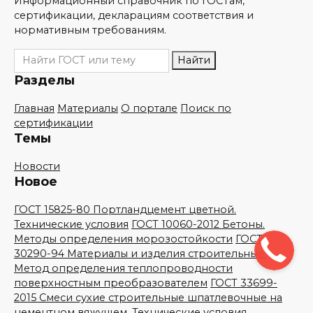
Информационный справочник по ГОСТам,
сертификации, декларациям соответствия и
нормативным требованиям.
Поиск
Найти
по
Разделы
сайту
Главная
Материалы
О портале
Поиск по
сертификации
Темы
Новости
Новое
ГОСТ 15825-80 Портландцемент цветной.
Технические условия
ГОСТ 10060-2012 Бетоны.
Методы определения морозостойкости
ГОСТ
30290-94 Материалы и изделия строительные.
Метод определения теплопроводности
поверхностным преобразователем
ГОСТ 33699-
2015 Смеси сухие строительные шпатлевочные на
цементном вяжущем. Технические условия