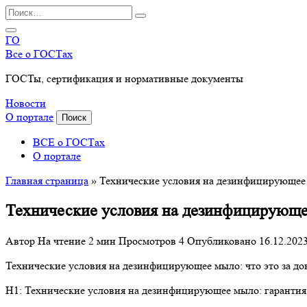
Перейти
Search
к
for:
содержанию
ГО
Все о ГОСТах
ГОСТы, сертификация и нормативные документы
Новости
О портале
Поиск
ВСЕ о ГОСТах
О портале
Главная страница
»
Технические условия на дезинфицирующее 
Технические условия на дезинфицирующее
Автор
На чтение
2 мин
Просмотров
4
Опубликовано
16.12.202
Технические условия на дезинфицирующее мыло: что это за до
H1: Технические условия на дезинфицирующее мыло: гарантия