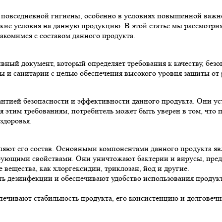
овседневной гигиены, особенно в условиях повышенной важнос
кие условия на данную продукцию. В этой статье мы рассмотрим
акомимся с составом данного продукта.
ный документ, который определяет требования к качеству, безо
ны и санитарии с целью обеспечения высокого уровня защиты от
тией безопасности и эффективности данного продукта. Они уст
ря этим требованиям, потребитель может быть уверен в том, чт
здоровья.
яют его состав. Основными компонентами данного продукта яв
рующими свойствами. Они уничтожают бактерии и вирусы, предо
вещества, как хлоргексидин, триклозан, йод и другие.
ь дезинфекции и обеспечивают удобство использования продукт
печивают стабильность продукта, его консистенцию и долговечно