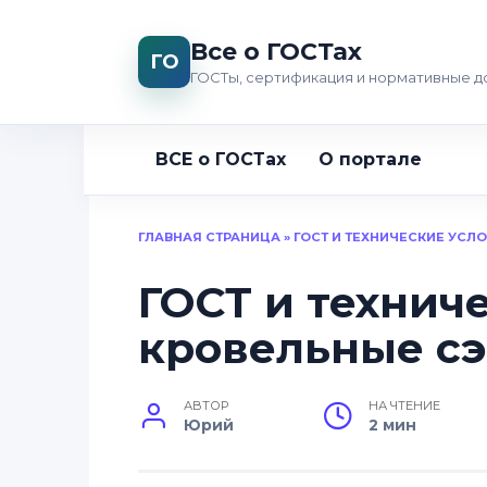
Перейти
к
Все о ГОСТах
ГО
содержанию
ГОСТы, сертификация и нормативные 
ВСЕ о ГОСТах
О портале
ГЛАВНАЯ СТРАНИЦА
»
ГОСТ И ТЕХНИЧЕСКИЕ УСЛ
ГОСТ и технич
кровельные с
АВТОР
НА ЧТЕНИЕ
Юрий
2 мин