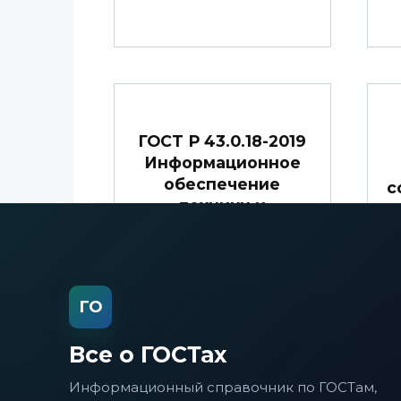
ГОСТ Р 43.0.18-2019
Информационное
обеспечение
с
техники и
операторской
деятельности.
Информация
интегрально-
ГО
лингвосемантизиро
ванная
Все о ГОСТах
Информационный справочник по ГОСТам,