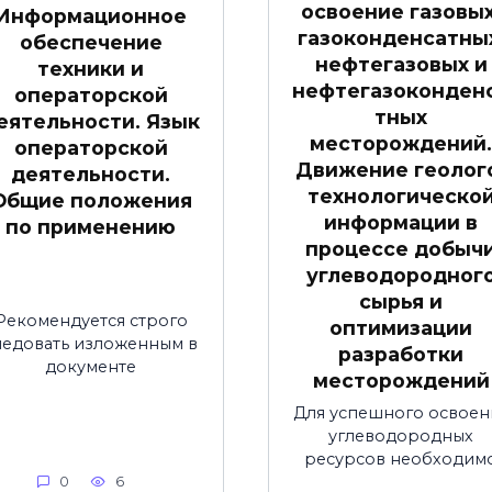
освоение газовых
Информационное
газоконденсатны
обеспечение
нефтегазовых и
техники и
нефтегазоконден
операторской
тных
еятельности. Язык
месторождений
операторской
Движение геолог
деятельности.
технологическо
Общие положения
информации в
по применению
процессе добыч
углеводородног
сырья и
Рекомендуется строго
оптимизации
ледовать изложенным в
разработки
документе
месторождений
Для успешного освоен
углеводородных
ресурсов необходим
0
6