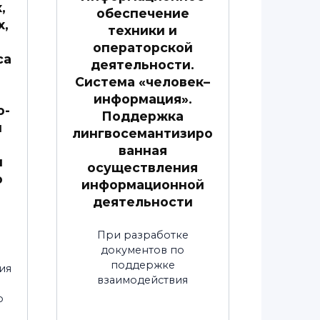
,
обеспечение
х,
техники и
операторской
са
деятельности.
Система «человек–
.
информация».
о-
Поддержка
й
лингвосемантизиро
ванная
и
осуществления
о
информационной
деятельности
При разработке
документов по
поддержке
ия
взаимодействия
о