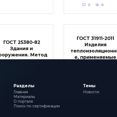
0
6
ГОСТ 31911-2011
ГОСТ 25380-82
Изделия
Здания и
теплоизоляцион
ооружения. Метод
е, применяемые
измерения
для инженерног
плотности
оборудования
тепловых потоков,
зданий и
проходящих через
промышленных
ограждающие
Разделы
Темы
установок.
конструкции
Главная
Новости
Определение
Материалы
декларируемой
О портале
Поиск по сертификации
теплопроводност