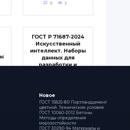
0
2
ГОСТ Р 71687-2024
Искусственный
интеллект. Наборы
ны
данных для
разработки и
о
верификации
моделей
машинного
обучения для
Новое
косвенного
ГОСТ 15825-80 Портландцемент
измерения
цветной. Технические условия
ГОСТ 10060-2012 Бетоны.
механических
Методы определения
и
свойств
морозостойкости
полимерных
ГОСТ 30290-94 Материалы и