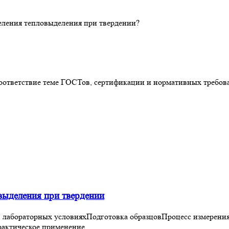
еления тепловыделения при твердении?
соответствие теме ГОСТов, сертификации и нормативных требов
выделения при твердении
 лабораторных условияхПодготовка образцовПроцесс измерени
рактическое применение…