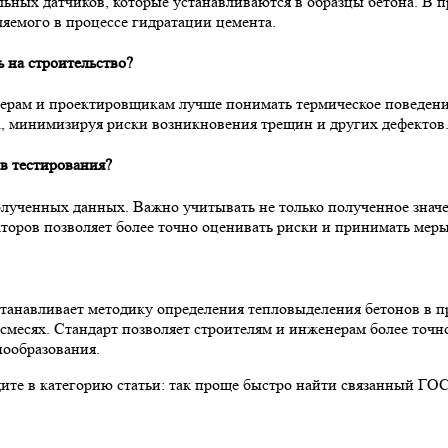
ных датчиков, которые устанавливаются в образцы бетона. В п
ляемого в процессе гидратации цемента.
 на строительство?
нерам и проектировщикам лучше понимать термическое поведени
ва, минимизируя риски возникновения трещин и других дефектов
ов тестирования?
олученных данных. Важно учитывать не только полученное значе
акторов позволяет более точно оценивать риски и принимать мер
танавливает методику определения тепловыделения бетонов в п
месях. Стандарт позволяет строителям и инженерам более точно
ообразования.
дите в категорию статьи: так проще быстро найти связанный ГО