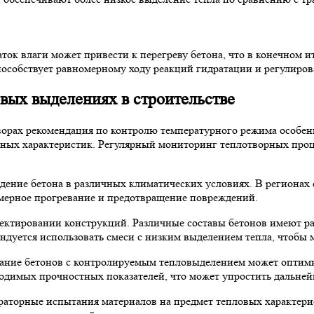
аток влаги может привести к перегреву бетона, что в конечном 
пособствует равномерному ходу реакций гидратации и регулиро
вых выделениях в строительстве
творах рекомендация по контролю температурного режима особен
ных характеристик. Регулярный мониторинг теплотворных проце
дение бетона в различных климатических условиях. В регионах
мерное прогревание и предотвращение повреждений.
ектировании конструкций. Различные составы бетонов имеют ра
ндуется использовать смеси с низким выделением тепла, чтобы
ание бетонов с контролируемым тепловыделением может оптими
бходимых прочностных показателей, что может упростить дальн
ораторные испытания материалов на предмет тепловых характери