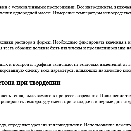
вии с установленными пропорциями. Все ингредиенты, включая ц
учения однородной массы. Измерение температуры непосредстве
аливки раствора в формы. Необходимо фиксировать значения в ин
я теста образцы должны быть извлечены и проанализированы на
ных и построить графики зависимости тепловых изменений от в
цированную оценку всех параметров, влияющих на качество кон
тона при твердении
овень тепла, выделяемого в процессе созревания. Повышение те
онтролировать температуру смеси при закладке и в первые дни т
воду, определяет уровень тепловыделения. Использование цемен
, обеспечивают более низкое выделение тепла по сравнению с 