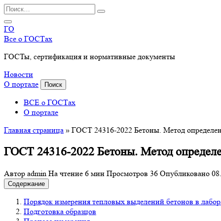
Перейти
Search
к
for:
содержанию
ГО
Все о ГОСТах
ГОСТы, сертификация и нормативные документы
Новости
О портале
Поиск
ВСЕ о ГОСТах
О портале
Главная страница
»
ГОСТ 24316-2022 Бетоны. Метод определе
ГОСТ 24316-2022 Бетоны. Метод определе
Автор
admin
На чтение
6 мин
Просмотров
36
Опубликовано
08
Содержание
Порядок измерения тепловых выделений бетонов в лабо
Подготовка образцов