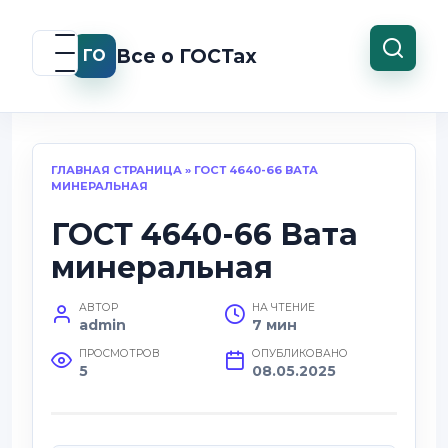
Перейти
к
Все о ГОСТах
ГО
содержанию
ГЛАВНАЯ СТРАНИЦА
»
ГОСТ 4640-66 ВАТА
МИНЕРАЛЬНАЯ
ГОСТ 4640-66 Вата
минеральная
АВТОР
НА ЧТЕНИЕ
admin
7 мин
ПРОСМОТРОВ
ОПУБЛИКОВАНО
5
08.05.2025