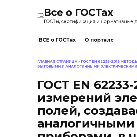
Перейти
Все о ГОСТах
к
ГО
содержанию
ГОСТы, сертификация и нормативные 
ВСЕ о ГОСТах
О портале
ГЛАВНАЯ СТРАНИЦА
»
ГОСТ EN 62233-2013 МЕТ
БЫТОВЫМИ И АНАЛОГИЧНЫМИ ЭЛЕКТРИЧЕСКИМИ П
ГОСТ EN 62233
измерений эл
полей, создав
аналогичными
приборами, в ч