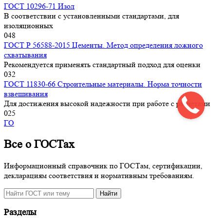
ГОСТ 10296-71 Изол
В соответствии с установленными стандартами, для
изоляционных
0
48
ГОСТ Р 56588-2015 Цементы. Метод определения ложного
схватывания
Рекомендуется применять стандартный подход для оценки
0
32
ГОСТ 11830-66 Строительные материалы. Норма точности
взвешивания
Для достижения высокой надежности при работе с расчетами
0
25
ГО
Все о ГОСТах
Информационный справочник по ГОСТам, сертификации,
декларациям соответствия и нормативным требованиям.
Поиск
Найти
по
сайту
Разделы