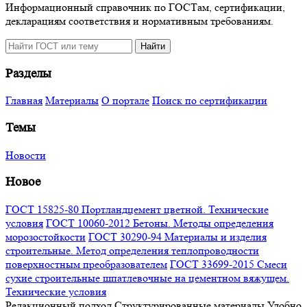
Информационный справочник по ГОСТам, сертификации,
декларациям соответствия и нормативным требованиям.
Поиск
Найти
по
сайту
Разделы
Главная
Материалы
О портале
Поиск по сертификации
Темы
Новости
Новое
ГОСТ 15825-80 Портландцемент цветной. Технические
условия
ГОСТ 10060-2012 Бетоны. Методы определения
морозостойкости
ГОСТ 30290-94 Материалы и изделия
строительные. Метод определения теплопроводности
поверхностным преобразователем
ГОСТ 33699-2015 Смеси
сухие строительные шпатлевочные на цементном вяжущем.
Технические условия
Редакционный подход
Структурированные материалы
Удобно