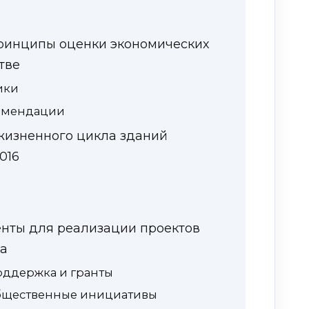
 Принципы оценки экономических
тве
ики
омендации
жизненного цикла зданий
016
нты для реализации проектов
ва
оддержка и гранты
бщественные инициативы