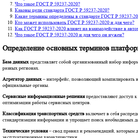
Что такое ГОСТ Р 59237-2020?
Каковы цели стандарта ГОСТ Р 59237-2020?
Какие термины определены в стандарте ГОСТ Р 59237-20
Кто может использовать ГОСТ Р 59237-2020 и для чего?
Как ГОСТ Р 59237-2020 влияет на взаимодействие в авт
Что такое ГОСТ Р 59237-2020 и для чего он нужен?
Определение основных терминов платфор
База данных
представляет собой организованный набор информа
разных регионах.
Агрегатор данных
– интерфейс, позволяющий компилировать и
официальные органы.
Сервисные информационные решения
предоставляют доступ к
оптимизации работы сервисных центров.
Классификация транспортных средств
включает в себя распред
стандартизации информации и упрощает поиск необходимых д
Технические условия
– свод правил и рекомендаций, которым 
эксплуатационные характеристики.