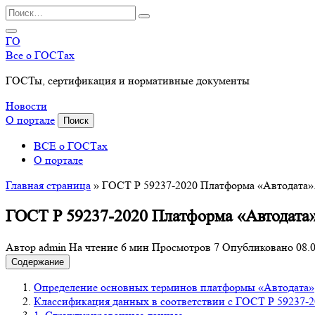
Перейти
Search
к
for:
содержанию
ГО
Все о ГОСТах
ГОСТы, сертификация и нормативные документы
Новости
О портале
Поиск
ВСЕ о ГОСТах
О портале
Главная страница
»
ГОСТ Р 59237-2020 Платформа «Автодата»
ГОСТ Р 59237-2020 Платформа «Автодата»
Автор
admin
На чтение
6 мин
Просмотров
7
Опубликовано
08.
Содержание
Определение основных терминов платформы «Автодата»
Классификация данных в соответствии с ГОСТ Р 59237-2