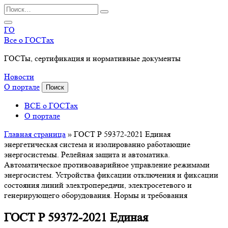
Перейти
Search
к
for:
содержанию
ГО
Все о ГОСТах
ГОСТы, сертификация и нормативные документы
Новости
О портале
Поиск
ВСЕ о ГОСТах
О портале
Главная страница
»
ГОСТ Р 59372-2021 Единая
энергетическая система и изолированно работающие
энергосистемы. Релейная защита и автоматика.
Автоматическое противоаварийное управление режимами
энергосистем. Устройства фиксации отключения и фиксации
состояния линий электропередачи, электросетевого и
генерирующего оборудования. Нормы и требования
ГОСТ Р 59372-2021 Единая