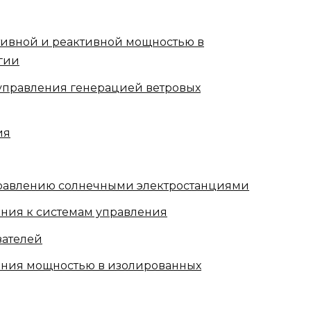
ктивной и реактивной мощностью в
гии
правления генерацией ветровых
ия
правлению солнечными электростанциями
ания к системам управления
зателей
ения мощностью в изолированных