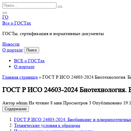
Перейти
Search
к
for:
содержанию
ГО
Все о ГОСТах
ГОСТы, сертификация и нормативные документы
Новости
О портале
Поиск
ВСЕ о ГОСТах
О портале
Главная страница
»
ГОСТ Р ИСО 24603-2024 Биотехнология. Б
ГОСТ Р ИСО 24603-2024 Биотехнология. 
Автор
admin
На чтение
8 мин
Просмотров
3
Опубликовано
19.
Содержание
ГОСТ Р ИСО 24603-2024: Биобанкинг и плюрипотентные
Технические условия к образцам