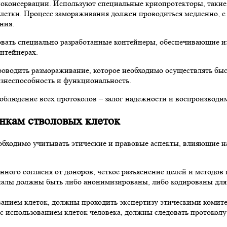
иоконсервации. Используют специальные криопротекторы, таки
етки. Процесс замораживания должен проводиться медленно, с 
ния.
овать специально разработанные контейнеры, обеспечивающие и
онтейнерах.
роводить размораживание, которое необходимо осуществлять бы
изнеспособность и функциональность.
облюдение всех протоколов – залог надежности и воспроизводи
анкам стволовых клеток
обходимо учитывать этические и правовые аспекты, влияющие н
ого согласия от доноров, четкое разъяснение целей и методов 
алы должны быть либо анонимизированы, либо кодированы для 
ванием клеток, должны проходить экспертизу этическими комит
с использованием клеток человека, должны следовать протокол