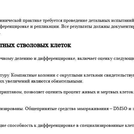
линической практике требуется проведение детальных испытани
ференцировке и репликации. Все результаты должны документир
.
тных стволовых клеток
нечному делению и дифференцировке, включает оценку следующи
туру. Компактные колонии с округлыми клетками свидетельству
их увеличений являются обязательными.
а триптаном, позволяет оценить процент живых и мертвых клето
тизированы. Общепринятые средства замораживания – DMSO и э
щие способность к дифференцировке в специализированные клет