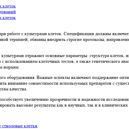
х клеток
едований
х клеток
при работе с культурами клеток. Спецификации должны включать
чной терапией, обязаны внедрить строгие протоколы, направл
культурами отражают основные параметры: структура клеток, и
с использованием клеточных тестов, а также генетического ана
м нормам.
кого оборудования. Важные аспекты включают поддержание опти
делить внимание совместимости используемых препаратов с сущес
там качества.
пособствует увеличению прозрачности и надежности исследова
ировать высокие результаты как в научных, так и в клинических
 стволовые клетки