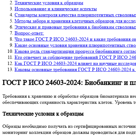
Технические условия к образцам
Использование и клинические аспекты
Стандарты контроля качества плюрипотентных стволовы
Методы забора и хранения клеточных образцов для иссл
Этические и правовые требования к биобанкам стволовы
Вопрос-ответ:
Что такое ГОСТ Р ИСО 24603-2024 и какие требования о
Какие основные условия хранения плюрипотентных ств
Какова цель стандартизации процесса биобанкинга согл
Кто отвечает за соблюдение требований ГОСТ Р ИСО 246
Как ГОСТ Р ИСО 24603-2024 влияет на научные исследов
Каковы основные требования ГОСТ Р ИСО 24603-2024 к
ГОСТ Р ИСО 24603-2024: Биобанкинг и п
Требования к хранению и обработке образцов биоматериала не
обеспечивающих сохранность характеристик клеток. Уровень т
Технические условия к образцам
Образцы необходимо получать из сертифицированных источни
мониторинг коллекции образцов должны проводиться для подт