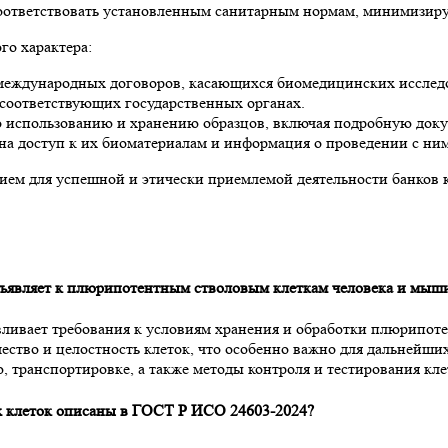
оответствовать установленным санитарным нормам, минимизирую
го характера:
еждународных договоров, касающихся биомедицинских исследо
 соответствующих государственных органах.
о использованию и хранению образцов, включая подробную доку
на доступ к их биоматериалам и информация о проведении с ни
м для успешной и этически приемлемой деятельности банков к
дъявляет к плюрипотентным стволовым клеткам человека и мыш
ливает требования к условиям хранения и обработки плюрипоте
чество и целостность клеток, что особенно важно для дальнейш
, транспортировке, а также методы контроля и тестирования кл
 клеток описаны в ГОСТ Р ИСО 24603-2024?