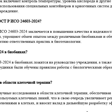
 включают контроль температуры, уровень кислорода и другие
спользования специальных контейнеров и криогенных систем дл
вреждение.
ГОСТ Р ИСО 24603-2024?
ИСО 24603-2024 заключается в повышении качества и надежност
, упрощают обмен опытом между различными биобанками и обес
звитию ответственных практик в биотехнологии.
24 в биобанках?
2024 в биобанках ложится на руководство учреждения, а также
трудники были обучены правилам работы с биологическими обра
в области клеточной терапии?
учные исследования в области клеточной терапии, обеспечивая 
ользуемых клеточных линий, что в свою очередь увеличивает р
нениями в клетках, и вносит вклад в дальнейшую разработку э