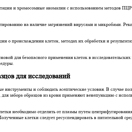
утации и хромосомные аномалии с использованием методов ПЦР
стированию на наличие загрязнений вирусами и микробами. Рек
ции о происхождении клеток, методах их обработки и результата
сновой для безопасного применения клеток в исследовательских
цедуры.
азцов для исследований
ые инструменты и соблюдать асептические условия. В случае по
для забора образцов из крови применяют венепункцию с испол
Клетки необходимо отделить от плазмы путем центрифугировани
 Полученные клетки следует ресуспендировать в питательной ср