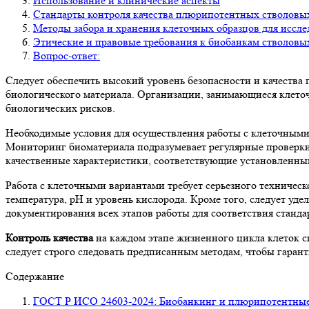
Использование и клинические аспекты
Стандарты контроля качества плюрипотентных стволовы
Методы забора и хранения клеточных образцов для иссл
Этические и правовые требования к биобанкам стволовы
Вопрос-ответ:
Следует обеспечить высокий уровень безопасности и качества 
биологического материала. Организации, занимающиеся клето
биологических рисков.
Необходимые условия для осуществления работы с клеточными 
Мониторинг биоматериала подразумевает регулярные проверки 
качественные характеристики, соответствующие установленны
Работа с клеточными вариантами требует серьезного техничес
температура, pH и уровень кислорода. Кроме того, следует у
документирования всех этапов работы для соответствия стандар
Контроль качества
на каждом этапе жизненного цикла клеток с
следует строго следовать предписанным методам, чтобы гарант
Содержание
ГОСТ Р ИСО 24603-2024: Биобанкинг и плюрипотентные