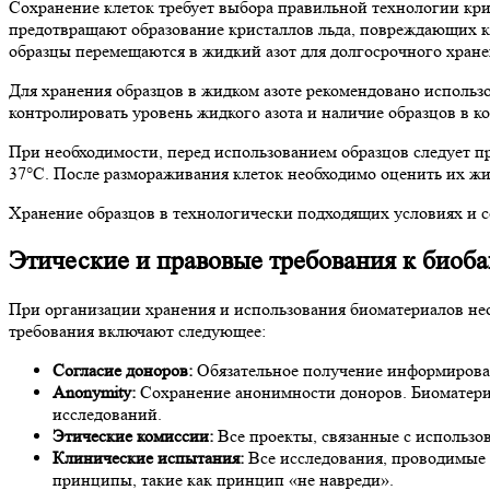
Сохранение клеток требует выбора правильной технологии кр
предотвращают образование кристаллов льда, повреждающих кл
образцы перемещаются в жидкий азот для долгосрочного хране
Для хранения образцов в жидком азоте рекомендовано использ
контролировать уровень жидкого азота и наличие образцов в к
При необходимости, перед использованием образцов следует п
37°C. После размораживания клеток необходимо оценить их ж
Хранение образцов в технологически подходящих условиях и с
Этические и правовые требования к биоб
При организации хранения и использования биоматериалов не
требования включают следующее:
Согласие доноров:
Обязательное получение информированн
Anonymity:
Сохранение анонимности доноров. Биоматери
исследований.
Этические комиссии:
Все проекты, связанные с использо
Клинические испытания:
Все исследования, проводимые 
принципы, такие как принцип «не навреди».